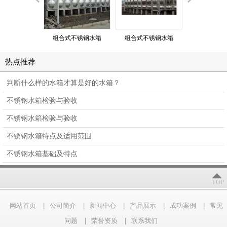
组合式不锈钢水箱
组合式不锈钢水箱
组合式不锈
热点推荐
判断什么样的水箱才算是好的水箱？
不锈钢水箱检验与验收
不锈钢水箱检验与验收
不锈钢水箱特点及适用范围
不锈钢水箱基础及特点
TOP
网站首页
|
公司简介
|
新闻中心
|
产品展示
|
成功案例
|
常见
问题
|
荣誉资质
|
联系我们