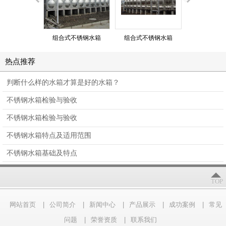
组合式不锈钢水箱
组合式不锈钢水箱
组合式不锈
热点推荐
判断什么样的水箱才算是好的水箱？
不锈钢水箱检验与验收
不锈钢水箱检验与验收
不锈钢水箱特点及适用范围
不锈钢水箱基础及特点
TOP
网站首页
|
公司简介
|
新闻中心
|
产品展示
|
成功案例
|
常见
问题
|
荣誉资质
|
联系我们