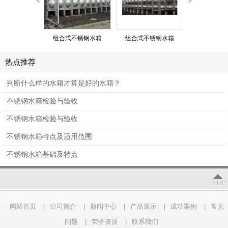
组合式不锈钢水箱
组合式不锈钢水箱
组合式不锈
热点推荐
判断什么样的水箱才算是好的水箱？
不锈钢水箱检验与验收
不锈钢水箱检验与验收
不锈钢水箱特点及适用范围
不锈钢水箱基础及特点
TOP
网站首页
|
公司简介
|
新闻中心
|
产品展示
|
成功案例
|
常见
问题
|
荣誉资质
|
联系我们