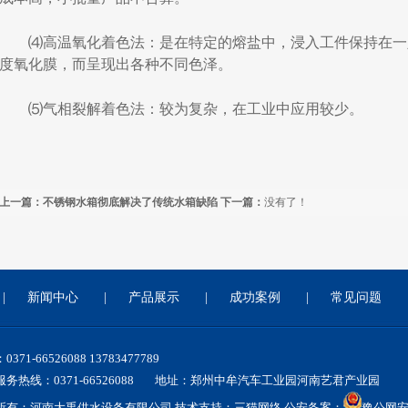
⑷高温氧化着色法：是在特定的熔盐中，浸入工件保持在一
度氧化膜，而呈现出各种不同色泽。
⑸气相裂解着色法：较为复杂，在工业中应用较少。
上一篇：
不锈钢水箱彻底解决了传统水箱缺陷
下一篇：
没有了！
|
新闻中心
|
产品展示
|
成功案例
|
常见问题
371-66526088 13783477789
务热线：0371-66526088
地址：郑州中牟汽车工业园河南艺君产业园
所有：河南大禹供水设备有限公司 技术支持：
三猫网络
公安备案：
豫公网安备