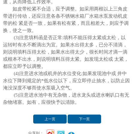
速，从而降低工作效率。
如皮带松紧不合适，应予调整。如采用两根以上三角皮
带进行传动，还应注意各条不锈钢水箱厂水箱水泵发动机皮
带的松 紧是否一致，如果有松有紧，而且相差大，则应予调
换，使之一致。
(3)
注意填料函是否正常:填料不能压得太紧或太松，以
运转时有水不断滴出为宜。如果水出得太多，已分不清滴，
则说明填料压得太松，如果水出得太少，很长时间才滴一滴
或根本不出水，则说明填料压得太紧。如发现太松或 太紧，
都应立即予以调整。
(4)
注意进水池或机井的水位变化:如果发现池中或 井中
水位下降到规定的*低水位以下，应立即停止抽水，以防止因
淹没深度不够而使水泵吸入空气。
(5)
注意进水池中有无杂物，进水龙头或进水喇叭口有无
杂物堵塞。如有，应很快予以清除。
上一页
下一页
分享到：