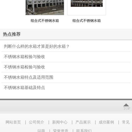
组合式不锈钢水箱
组合式不锈钢水箱
组合式不锈
热点推荐
判断什么样的水箱才算是好的水箱？
不锈钢水箱检验与验收
不锈钢水箱检验与验收
不锈钢水箱特点及适用范围
不锈钢水箱基础及特点
TOP
网站首页
|
公司简介
|
新闻中心
|
产品展示
|
成功案例
|
常见
问题
|
荣誉资质
|
联系我们