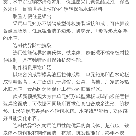
类，水中沉淀物亦清晰冲刷。保温层采用聚氨酯发泡，保温
效果佳，目前世界上*好的不锈钢保温水箱材料
装置方便任意组合
采用单元矩形不锈钢成型薄板拼装焊接组成，可依据设
备设置场所，任意组合成多边形、阶梯形、L形等形态各异
的水箱。
选材优异防蚀抗裂
选用性能优异的奥氏体、铁素体、超低碳不锈钢板材拉
伸压制，具有独特的耐腐蚀抗裂性能。
制作精良用途广泛
以精密的成型模具液压拉伸成型，单元矩形凹凸水箱板
成型精度高，可广泛适用于宾馆、公寓、高楼、厂家的冷热
水贮水箱，食品医药环保化工行业的贮液容器。
款式新颖美观大方由单元矩形成型簿板或凹凸板任意拼
装焊接而成，可依据不同场所要求任意组合成多边形、阶梯
形、L形等形态各异的不锈钢水箱。水箱线型流畅，立体感
好且能美化市容。
选材优异经久耐用选用性能优异的奥氏体、超低碳、铁
素体不锈钢板材制作而成。抗震、抗裂性能好，终年不腐